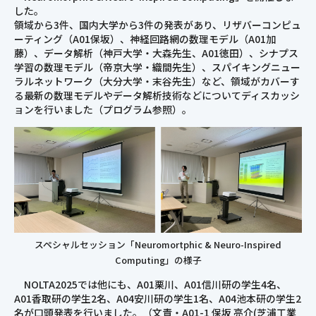
した。
領域から3件、国内大学から3件の発表があり、リザバーコンピュ
ーティング（A01保坂）、神経回路網の数理モデル（A01加
藤）、データ解析（神戸大学・大森先生、A01徳田）、シナプス
学習の数理モデル（帝京大学・織間先生）、スパイキングニュー
ラルネットワーク（大分大学・末谷先生）など、領域がカバーす
る最新の数理モデルやデータ解析技術などについてディスカッシ
ョンを行いました（プログラム参照）。
スペシャルセッション「Neuromortphic & Neuro-Inspired
Computing」の様子
NOLTA2025では他にも、A01栗川、A01信川研の学生4名、
A01香取研の学生2名、A04安川研の学生1名、A04池本研の学生2
名が口頭発表を行いました。（文責・A01-1 保坂 亮介(芝浦工業