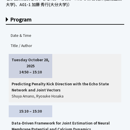
大学)、A01-1 加藤 秀行(大分大学)）
Program
Date & Time
Title / Author
Tuesday October 28,
2025
14:50 – 15:10
Predicting Penalty Kick Direction with the Echo State
Network and Joint Vectors
Shuya Amano, Ryosuke Hosaka
15:10 – 15:30
Data-Driven Framework for Joint Estimation of Neural
Membrane Potential and Calcium Dynamics