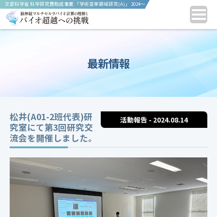
文部科学省 科学研究費助成事業 「学術変革領域研究(A)」 2024〜
2028年度
最新情報
松井(A01-2班代表)研
活動報告 - 2024.08.14
究室にて第3回研究交
流会を開催しました。